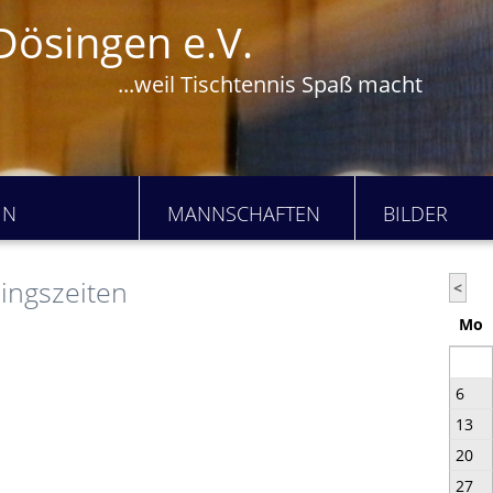
Dösingen e.V.
...weil Tischtennis Spaß macht
IN
MANNSCHAFTEN
BILDER
ingszeiten
<
Mo
6
13
20
27