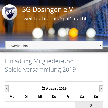
SG Dösingen e.V.
...weil Tischtennis Spaß macht
Einladung Mitglieder-und
Spielerversammlung 2019
August 2026
<
>
Mo
Di
Mi
Do
Fr
Sa
So
1
2