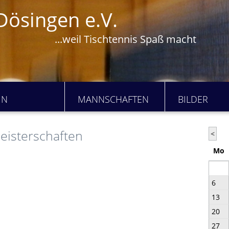
Dösingen e.V.
...weil Tischtennis Spaß macht
IN
MANNSCHAFTEN
BILDER
eisterschaften
<
Mo
6
13
20
27