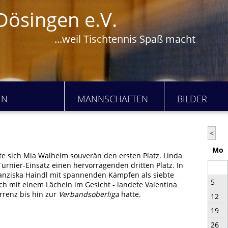
Dösingen e.V.
...weil Tischtennis Spaß macht
IN
MANNSCHAFTEN
BILDER
<
Mo
e sich Mia Walheim souverän den ersten Platz. Linda
Turnier-Einsatz einen hervorragenden dritten Platz. In
ranziska Haindl mit spannenden Kämpfen als siebte
5
och mit einem Lächeln im Gesicht - landete Valentina
urrenz bis hin zur
Verbandsoberliga
hatte.
12
19
26