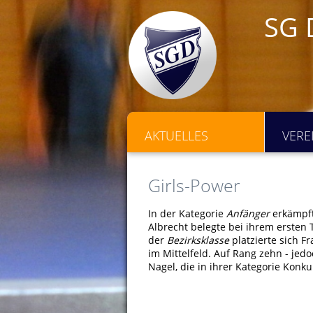
SG 
AKTUELLES
VERE
Girls-Power
In der Kategorie
Anfänger
erkämpft
Albrecht belegte bei ihrem ersten 
der
Bezirksklasse
platzierte sich F
im Mittelfeld. Auf Rang zehn - jed
Nagel, die in ihrer Kategorie Konk