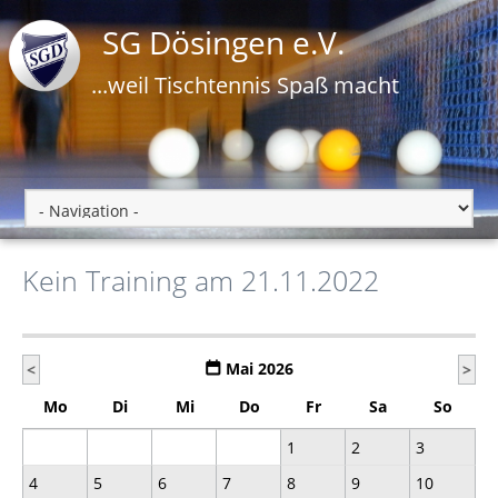
SG Dösingen e.V.
...weil Tischtennis Spaß macht
Kein Training am 21.11.2022
Mai 2026
<
>
Mo
Di
Mi
Do
Fr
Sa
So
1
2
3
4
5
6
7
8
9
10