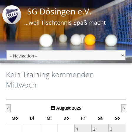
SG Dösingen e.V.
...weil Tischtennis Spaß macht
Kein Training kommenden
Mittwoch
August 2025
<
>
Mo
Di
Mi
Do
Fr
Sa
So
1
2
3