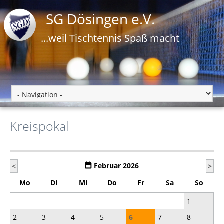
SG Dösingen e.V.
...weil Tischtennis Spaß macht
Kreispokal
Februar 2026
<
>
Mo
Di
Mi
Do
Fr
Sa
So
1
2
3
4
5
6
7
8