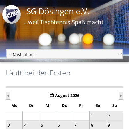
SG Dösingen e.V.
...weil Tischtennis Spaß macht
Läuft bei der Ersten
August 2026
<
>
Mo
Di
Mi
Do
Fr
Sa
So
1
2
3
4
5
6
7
8
9