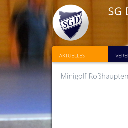
SG 
AKTUELLES
VERE
Minigolf Roßhaupte