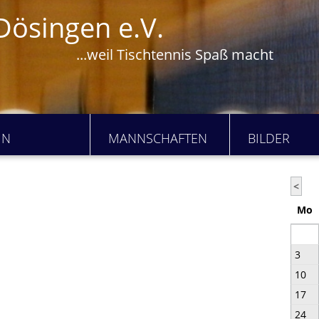
Dösingen e.V.
...weil Tischtennis Spaß macht
IN
MANNSCHAFTEN
BILDER
n
<
Mo
3
10
17
24