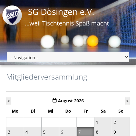
SG Dösingen e.V.
...weil Tischtennis Spaß macht
Mitgliederversammlung
August 2026
<
>
Mo
Di
Mi
Do
Fr
Sa
So
1
2
3
4
5
6
7
8
9