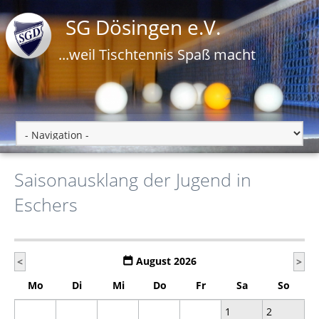
SG Dösingen e.V.
...weil Tischtennis Spaß macht
Saisonausklang der Jugend in
Eschers
August 2026
<
>
Mo
Di
Mi
Do
Fr
Sa
So
1
2