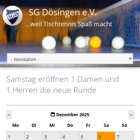
SG Dösingen e.V.
...weil Tischtennis Spaß macht
Samstag eröffnen 1.Damen und
1.Herren die neue Runde
Dezember 2025
<
>
Mo
Di
Mi
Do
Fr
Sa
So
1
2
3
4
5
6
7