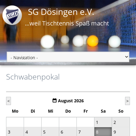
SG Dösingen e.V.
...weil Tischtennis Spaß macht
Schwabenpokal
August 2026
<
>
Mo
Di
Mi
Do
Fr
Sa
So
1
2
3
4
5
6
7
8
9