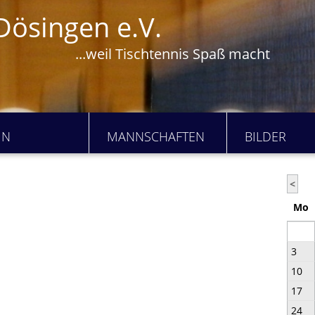
Dösingen e.V.
...weil Tischtennis Spaß macht
IN
MANNSCHAFTEN
BILDER
<
Mo
3
10
17
24