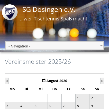
SG Dösingen e.V.
...weil Tischtennis Spaß macht
Vereinsmeister 2025/26
August 2026
<
>
Mo
Di
Mi
Do
Fr
Sa
So
1
2
3
4
5
6
7
8
9