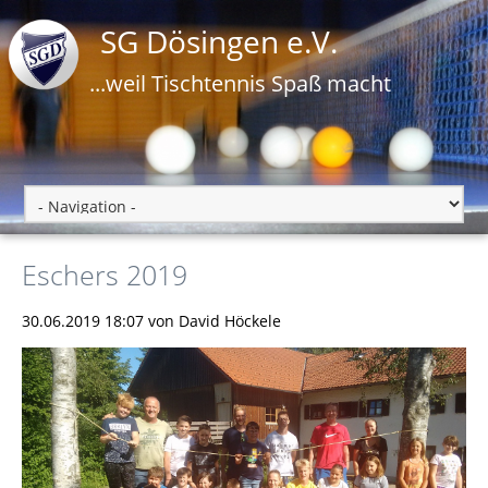
SG Dösingen e.V.
...weil Tischtennis Spaß macht
Eschers 2019
30.06.2019 18:07
von David Höckele