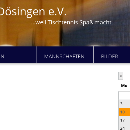
Dösingen e.V.
...weil Tischtennis Spaß macht
IN
MANNSCHAFTEN
BILDER
.
<
Mo
3
10
17
24