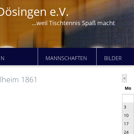
Dösingen e.V.
...weil Tischtennis Spaß macht
IN
MANNSCHAFTEN
BILDER
elheim 1861
<
Mo
3
10
17
24