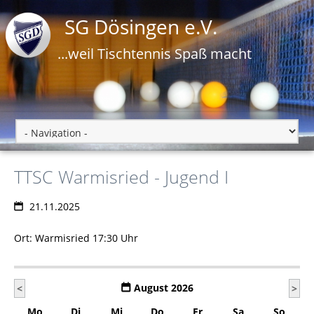
SG Dösingen e.V.
...weil Tischtennis Spaß macht
TTSC Warmisried - Jugend I
21.11.2025
Ort: Warmisried 17:30 Uhr
August 2026
<
>
Mo
Di
Mi
Do
Fr
Sa
So