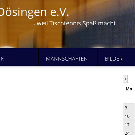
Dösingen e.V.
...weil Tischtennis Spaß macht
IN
MANNSCHAFTEN
BILDER
<
Mo
3
10
17
24